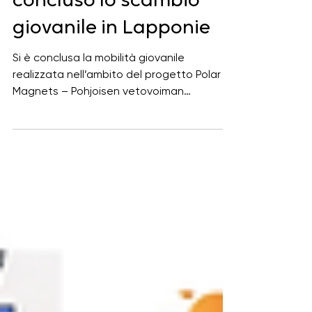
Gal GardaValsabbia
Polar Magnets: si è
concluso lo scambio
giovanile in Lapponie
Si è conclusa la mobilità giovanile
realizzata nell’ambito del progetto Polar
Magnets – Pohjoisen vetovoiman
kansainväliset mahdollisuudet, un
progetto di cooperazione promosso dal
GAL finlandese Koillismaa. Grazie ai fondi
del programma Erasmus+, lo Youth Center
di Vasatokka ha ospitato 12 ragazzi e
ragazze del nostro territorio per una
settimana in Lapponia (Finlandia), offrendo
loro un’importante occasione di crescita
personale, confronto internazionale e