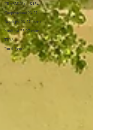
ERASMUS+ - K154
Cooperazione 23-27
Bandi psl 23-27 aperti
bandi psl 23-27 chiusi
TIRA
Rural Youth