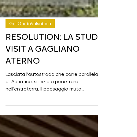
Gal GardaValsabbia
RESOLUTION: LA STUDY
VISIT A GAGLIANO
ATERNO
Lasciata l’autostrada che corre parallela
all’Adriatico, si inizia a penetrare
nell’entroterra. Il paesaggio muta
gradualmente, poi di colpo: pini marittimi e
ulivi cedono il passo a una strada a
tornanti, una gola profonda si apre sulla
destra, piccoli paesi si susseguono in