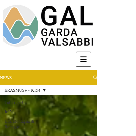
NEWS
ERASMUS+ - K154
Tutti i post
JoIN
Una Montagna di
Botteghe