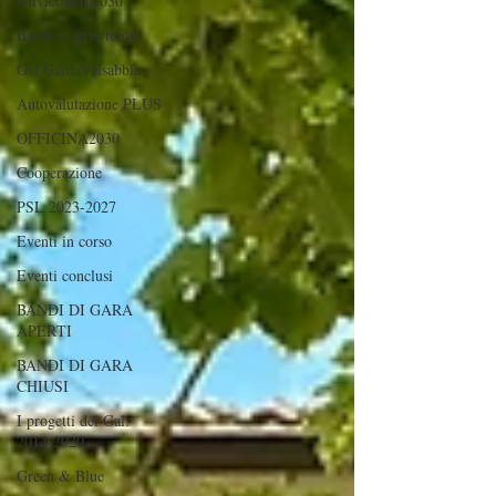
Olivicoltura2030
Bandi e opportunità
Gal GardaValsabbia
Autovalutazione PLUS
OFFICINA2030
Cooperazione
PSL 2023-2027
Eventi in corso
Eventi conclusi
BANDI DI GARA
APERTI
BANDI DI GARA
CHIUSI
I progetti del Gal:
2014-2020
Green & Blue