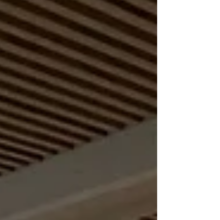
lontananza, uno dei quali arroccato su un
crinale. Ciò che colpisce, prima ancora del
borgo, sono le gru visibili tra i tetti. Le gru
della ricostruzione post-sisma si stagliano
contro il cielo come un p