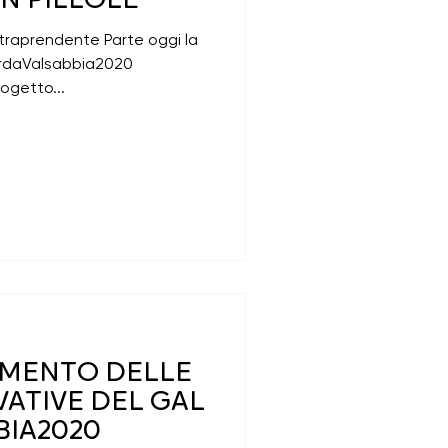
N PILLOLE
intraprendente Parte oggi la
ardaValsabbia2020
rogetto...
SIMENTO DELLE
ATIVE DEL GAL
IA2020