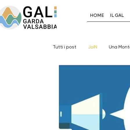
HOME
IL GAL
Tutti i post
JoIN
Una Mont
Gal GardaValsabbia
Auto
Eventi in corso
Eventi con
I progetti del Gal: 2014-2020