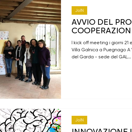
JoIN
AVVIO DEL PR
COOPERAZIONE
l kick off meeting i giorni 
Villa Galnica a Puegnago A 
del Garda - sede del GAL...
JoIN