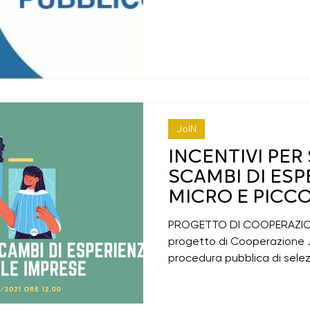
di psl 23-27 chiusi
TIRA
Rural Youth
JoIN
INCENTIVI PE
SCAMBI DI ESP
MICRO E PICC
PROGETTO DI COOPERAZIONE
progetto di Cooperazione 
procedura pubblica di selezio