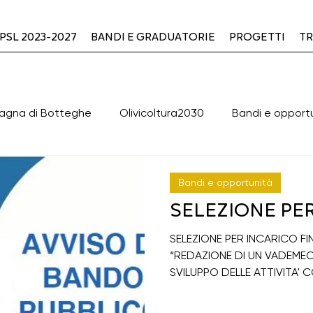
PSL 2023-2027
BANDI E GRADUATORIE
PROGETTI
TR
agna di Botteghe
Olivicoltura2030
Bandi e opport
valutazione PLUS
OFFICINA2030
Cooperazione
Bandi e opportunità
SELEZIONE PE
clusi
BANDI DI GARA APERTI
BANDI DI GARA CHIUSI
SELEZIONE PER INCARICO FI
“REDAZIONE DI UN VADEMEC
SVILUPPO DELLE ATTIVITA' C
Green & Blue
ERASMUS+ - K154
Cooperazione 