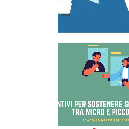
Bandi psl 23-27 aperti
ban