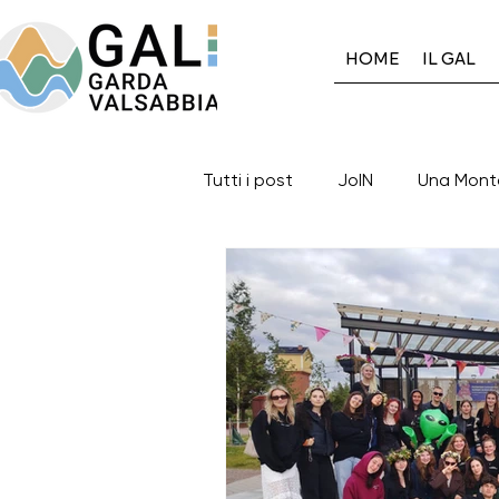
HOME
IL GAL
Tutti i post
JoIN
Una Mont
Gal GardaValsabbia
Auto
Eventi in corso
Eventi con
I progetti del Gal: 2014-2020