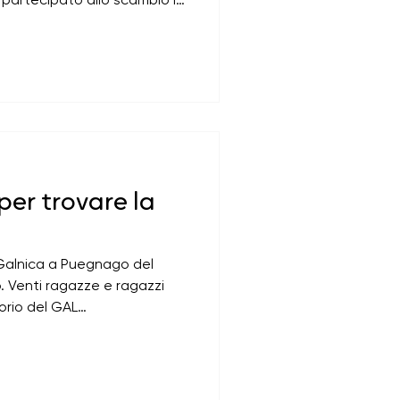
no scorsi, è tornato con
ettere in valigia.
er trovare la
la Galnica a Puegnago del
. Venti ragazze e ragazzi
torio del GAL
resentanza della Consulta
 Consulta giovani di Manerba
li scorsi mesi ha
rasmus Polar Magnets con la