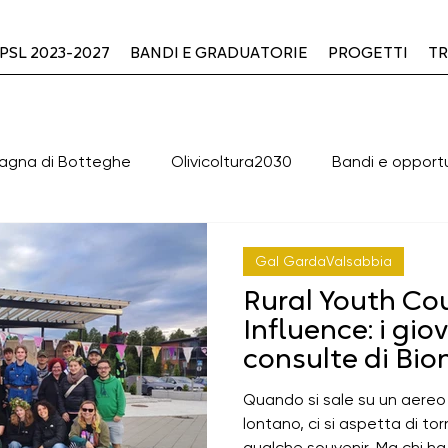
PSL 2023-2027
BANDI E GRADUATORIE
PROGETTI
TR
agna di Botteghe
Olivicoltura2030
Bandi e opport
valutazione PLUS
OFFICINA2030
Cooperazione
Gal GardaValsabbia
Rural Youth Cou
clusi
BANDI DI GARA APERTI
BANDI DI GARA CHIUSI
Influence: i gio
consulte di Bi
del Garda alla 
Quando si sale su un aereo
Green & Blue
ERASMUS+ - K154
Cooperazione 
partecipazione 
lontano, ci si aspetta di t
qualche souvenir. Ma chi ha