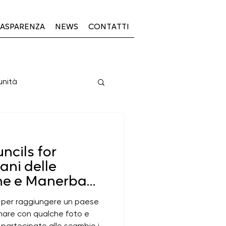
ASPARENZA
NEWS
CONTATTI
unità
PSL 2023-2027
ncils for
vani delle
one e Manerba
scoperta della
 per raggiungere un paese
23-27
giovanile in
ornare con qualche foto e
 partecipato allo scambio in