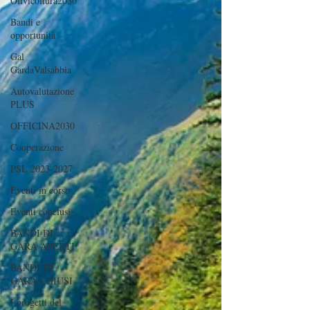
Olivicoltura2030
Bandi e
opportunità
Gal
GardaValsabbia
Autovalutazione
PLUS
OFFICINA2030
Cooperazione
PSL 2023-2027
Eventi in corso
Eventi conclusi
BANDI DI
GARA APERTI
BANDI DI
GARA CHIUSI
I progetti del