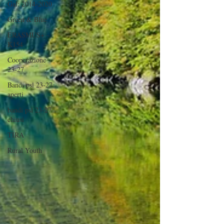
Gal: 2014-2020
Green & Blue
ERASMUS+ -
K154
Cooperazione
23-27
Bandi psl 23-27
aperti
bandi psl 23-27
chiusi
TIRA
Rural Youth