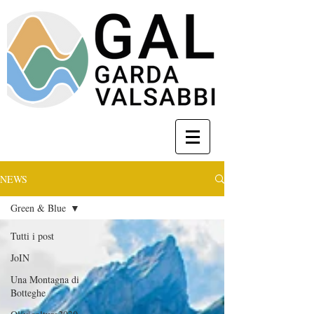
NEWS
Green & Blue
Tutti i post
JoIN
Una Montagna di
Botteghe