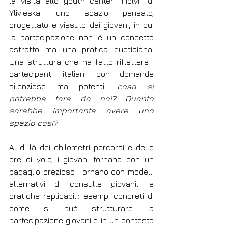
la visita allo youth center “Holvi” di 
Ylivieska: uno spazio pensato, 
progettato e vissuto dai giovani, in cui 
la partecipazione non è un concetto 
astratto ma una pratica quotidiana. 
Una struttura che ha fatto riflettere i 
partecipanti italiani con domande 
silenziose ma potenti: 
cosa si 
potrebbe fare da noi? Quanto 
sarebbe importante avere uno 
spazio così?
Al di là dei chilometri percorsi e delle 
ore di volo, i giovani tornano con un 
bagaglio prezioso. Tornano con modelli 
alternativi di consulte giovanili e 
pratiche replicabili: esempi concreti di 
come si può strutturare la 
partecipazione giovanile in un contesto 