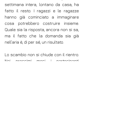
settimana intera, lontano da casa, ha 
fatto il resto. I ragazzi e le ragazze 
hanno già cominciato a immaginare 
cosa potrebbero costruire insieme. 
Quale sia la risposta, ancora non si sa, 
ma il fatto che la domanda sia già 
nell’aria è, di per sé, un risultato.
Lo scambio non si chiude con il rientro. 
Nei prossimi mesi i partecipanti 
saranno impegnati in incontri di 
restituzione sul territorio, per 
condividere con le proprie comunità ciò 
che hanno visto e vissuto. E poi, ad 
ottobre, sarà il momento di aprire le 
porte: i giovani finlandesi arriveranno in 
Italia, e toccherà a Bione e Manerba del 
Garda mostrare il meglio di sé.