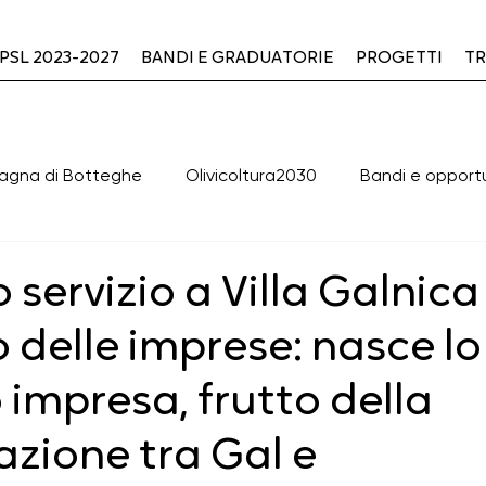
PSL 2023-2027
BANDI E GRADUATORIE
PROGETTI
TR
agna di Botteghe
Olivicoltura2030
Bandi e opport
valutazione PLUS
OFFICINA2030
Cooperazione
servizio a Villa Galnica
 delle imprese: nasce lo
clusi
BANDI DI GARA APERTI
BANDI DI GARA CHIUSI
 impresa, frutto della
Green & Blue
ERASMUS+ - K154
Cooperazione 
azione tra Gal e