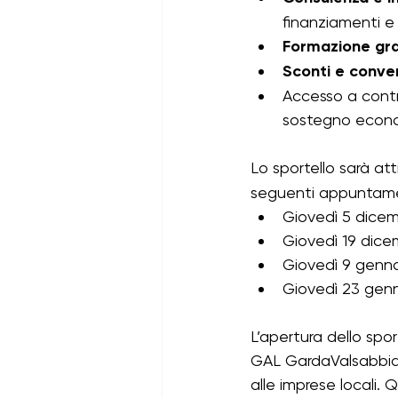
finanziamenti e
Formazione gra
Sconti e conve
Accesso a contri
sostegno econom
Lo sportello sarà att
seguenti appuntame
Giovedì 5 dice
Giovedì 19 dice
Giovedì 9 genn
Giovedì 23 gen
L’apertura dello spo
GAL GardaValsabbia, s
alle imprese locali. Q