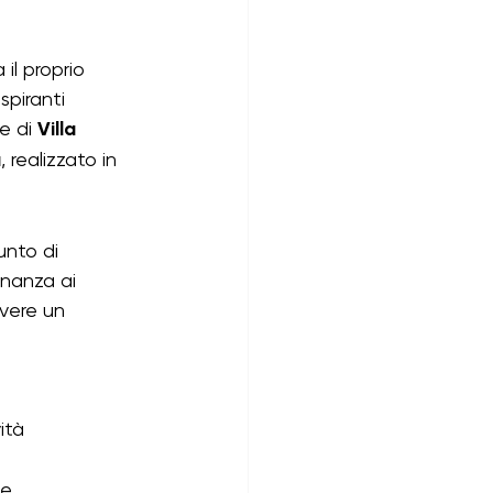
il proprio 
piranti 
e di 
Villa 
a
, realizzato in 
unto di 
inanza ai 
overe un 
ità 
e, 