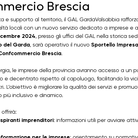
mercio Brescia
di psl 23-27 chiusi
TIRA
Rural Youth
ta e supporto al territorio, il GAL GardaValsabbia rafforza 
ltà locali con un nuovo servizio dedicato a imprese e as
icembre 2024
, presso gli uffici del GAL nella storica sed
o del Garda
, sarà operativo il nuovo 
Sportello Impres
Confcommercio Brescia
.
rgia, le imprese della provincia avranno accesso a un p
vo e decentrato rispetto al capoluogo, facilitando la vic
ustri. L’obiettivo è migliorare la qualità dei servizi e promu
più inclusivo e dinamico.
offrirà:
spiranti imprenditori
: informazioni utili per avviare attiv
nformazione per le imprese
: orientamento su normativ