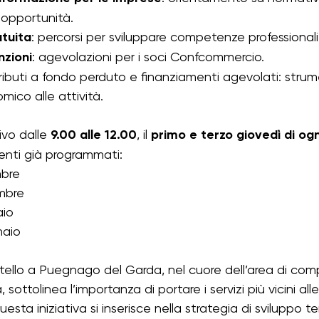
 opportunità.
tuita
: percorsi per sviluppare competenze professionali
nzioni
: agevolazioni per i soci Confcommercio.
buti a fondo perduto e finanziamenti agevolati: strumen
ico alle attività.
ivo dalle 
9.00 alle 12.00
, il 
primo e terzo giovedì di og
nti già programmati:
mbre
mbre
aio
naio
rtello a Puegnago del Garda, nel cuore dell’area di co
ottolinea l’importanza di portare i servizi più vicini al
uesta iniziativa si inserisce nella strategia di sviluppo ter