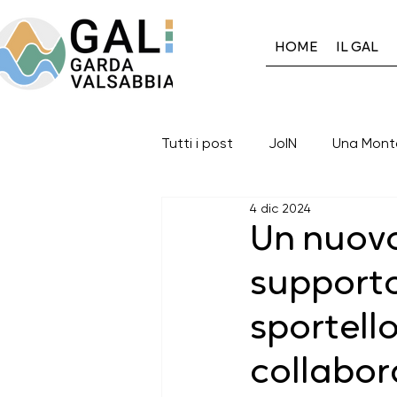
HOME
IL GAL
Tutti i post
JoIN
Una Mont
4 dic 2024
Gal GardaValsabbia
Auto
Un nuovo 
supporto
Eventi in corso
Eventi con
sportello
I progetti del Gal: 2014-2020
collabor