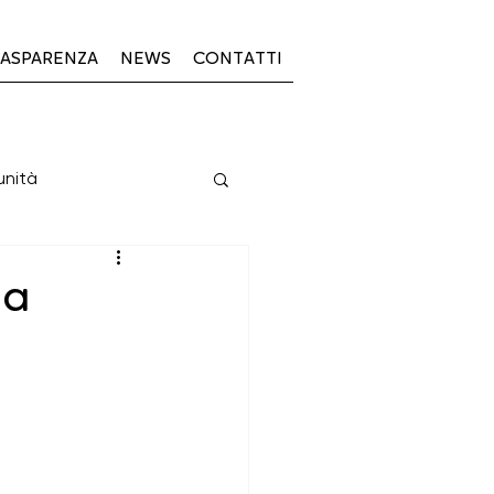
ASPARENZA
NEWS
CONTATTI
unità
PSL 2023-2027
 a
23-27