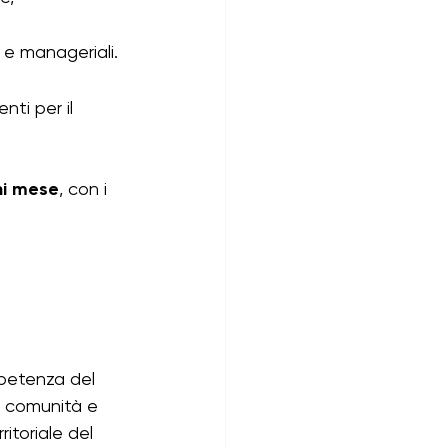
 e manageriali.
ti per il 
ni mese
, con i 
mpetenza del 
le comunità e 
ritoriale del 