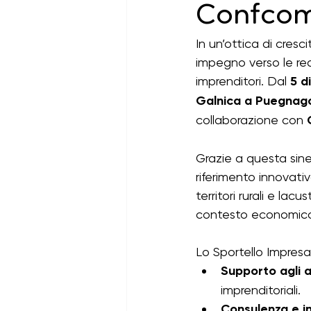
Confcom
Bandi psl 23-27 aperti
ban
In un’ottica di cresci
impegno verso le rea
imprenditori. Dal 
5 d
Galnica a Puegnag
collaborazione con 
Grazie a questa sine
riferimento innovati
territori rurali e lac
contesto economico 
Lo Sportello Impresa 
Supporto agli a
imprenditoriali.
Consulenza e i