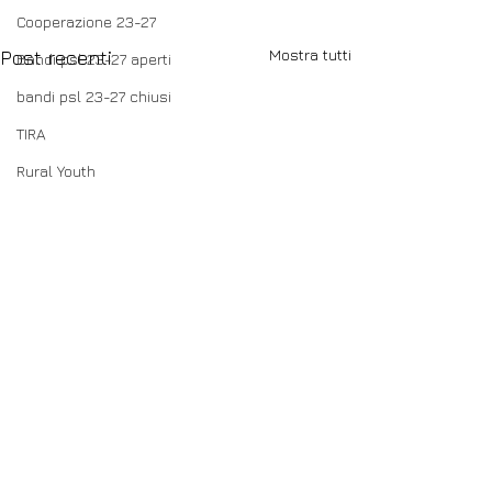
Cooperazione 23-27
Mostra tutti
Post recenti
Bandi psl 23-27 aperti
bandi psl 23-27 chiusi
TIRA
Rural Youth
Commenti