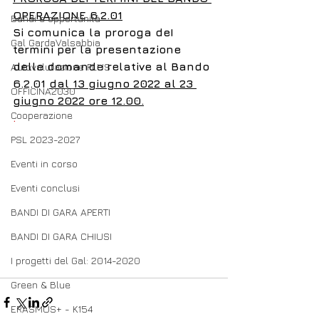
OPERAZIONE 6.2.01
Bandi e opportunità
Si comunica la proroga deI 
Gal GardaValsabbia
termini per la presentazione 
delle domande relative al Bando 
Autovalutazione PLUS
6.2.01 
dal 13 giugno 2022 al 23 
OFFICINA2030
giugno 2022 ore 12.00.
Cooperazione
.
PSL 2023-2027
Eventi in corso
Eventi conclusi
BANDI DI GARA APERTI
BANDI DI GARA CHIUSI
I progetti del Gal: 2014-2020
Green & Blue
ERASMUS+ - K154