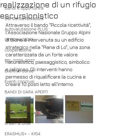
realizzazione di un rifugio
Bandi e opportunità
escursionistico
Gal GardaValsabbia
Attraverso il bando "Piccola ricettività", 
Autovalutazione PLUS
l'Associazione Nazionale Gruppo Alpini 
OFFICINA2030
di Bione è intervenuta su un edificio 
strategico nella "Piana di Lo", una zona 
Cooperazione
caratterizzata da un forte valore 
PSL 2023-2027
naturalistico, paesaggistico, simbolico 
e religioso. Gli interventi hanno 
Eventi in corso
permesso di riqualificare la cucina e 
Eventi conclusi
creare 10 posti letto all'interno.
BANDI DI GARA APERTI
BANDI DI GARA CHIUSI
I progetti del Gal: 2014-2020
Green & Blue
ERASMUS+ - K154