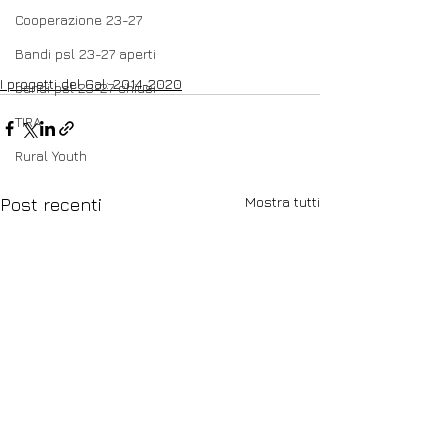
Cooperazione 23-27
Bandi psl 23-27 aperti
I progetti del Gal: 2014-2020
bandi psl 23-27 chiusi
TIRA
Rural Youth
Mostra tutti
Post recenti