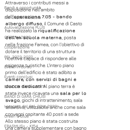
Attraverso i contributi messi a 
Bandi e opportunità
disposizione nell'ambito 
dell'
operazione 7.05 - bando 
Gal GardaValsabbia
albergo diffuso
, il Comune di Casto 
Autovalutazione PLUS
ha realizzato la 
riqualificazione 
OFFICINA2030
dell'ex scuola materna
, posta 
nella frazione Famea, con l'obiettivo di 
Cooperazione
dotare il territorio di una struttura 
PSL 2023-2027
ricettiva capace di rispondere alle 
esigenze turistiche. L'intero piano 
Eventi in corso
primo dell'edificio è stato adibito a 
Eventi conclusi
camere, con servizi di bagni e 
docce dedicati
. Al piano terra è 
BANDI DI GARA APERTI
stata invece ricavata una 
sala per lo 
BANDI DI GARA CHIUSI
svago
, giochi di intrattenimento, sala 
I progetti del Gal: 2014-2020
televisiva, utilizzabile anche come sala 
convegni ospitante 40 posti a sede. 
Green & Blue
Allo stesso piano è stata costruita 
ERASMUS+ - K154
una camera supplementare con bagno 