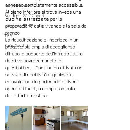
annesso completamente accessibile. 
Cooperazione 23-27
Al piano inferiore si trova invece una 
Bandi psl 23-27 aperti
cucina attrezzata
 per la 
bandi psl 23-27 chiusi
preparazione delle vivande e la sala da 
pranzo. 
TIRA
La riqualificazione si inserisce in un 
Rural Youth
progetto più ampio di accoglienza 
diffusa, a supporto dell'infrastruttura 
ricettiva sovracomunale. In 
quest'ottica, il Comune ha attivato un 
servizio di ricettività organizzata, 
coinvolgendo in partenariato diversi 
operatori locali, a completamento 
dell'offerta turistica. 