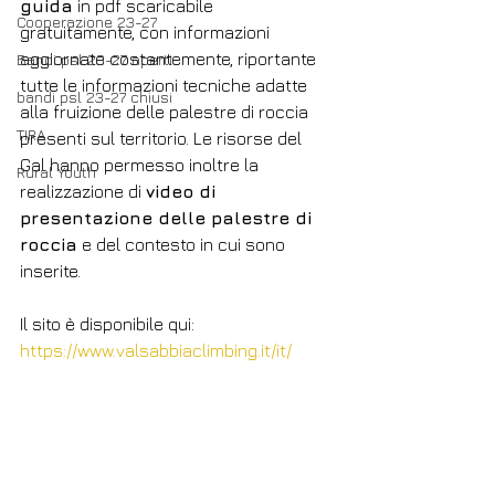
guida
 in pdf scaricabile 
Cooperazione 23-27
gratuitamente, con informazioni 
aggiornate costantemente, riportante 
Bandi psl 23-27 aperti
tutte le informazioni tecniche adatte 
bandi psl 23-27 chiusi
alla fruizione delle palestre di roccia 
TIRA
presenti sul territorio. Le risorse del 
Gal hanno permesso inoltre la 
Rural Youth
realizzazione di 
video di 
presentazione delle palestre di 
roccia
 e del contesto in cui sono 
inserite.
Il sito è disponibile qui: 
https://www.valsabbiaclimbing.it/it/