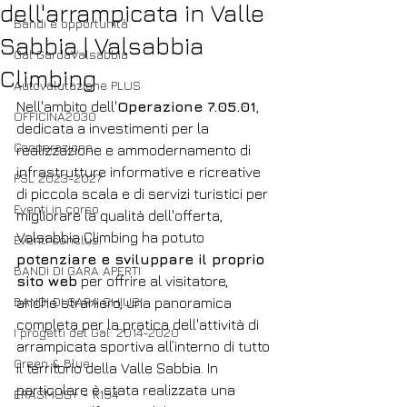
dell'arrampicata in Valle
Bandi e opportunità
Sabbia | Valsabbia
Gal GardaValsabbia
Climbing
Autovalutazione PLUS
Nell'ambito dell'
Operazione 7.05.01
, 
OFFICINA2030
dedicata a investimenti per la 
Cooperazione
realizzazione e ammodernamento di 
infrastrutture informative e ricreative 
PSL 2023-2027
di piccola scala e di servizi turistici per 
Eventi in corso
migliorare la qualità dell'offerta, 
Valsabbia Climbing ha potuto 
Eventi conclusi
potenziare e sviluppare il proprio 
BANDI DI GARA APERTI
sito web
 per offrire al visitatore, 
BANDI DI GARA CHIUSI
anche straniero, una panoramica 
completa per la pratica dell'attività di 
I progetti del Gal: 2014-2020
arrampicata sportiva all’interno di tutto 
Green & Blue
il territorio della Valle Sabbia. In 
particolare è stata realizzata una 
ERASMUS+ - K154