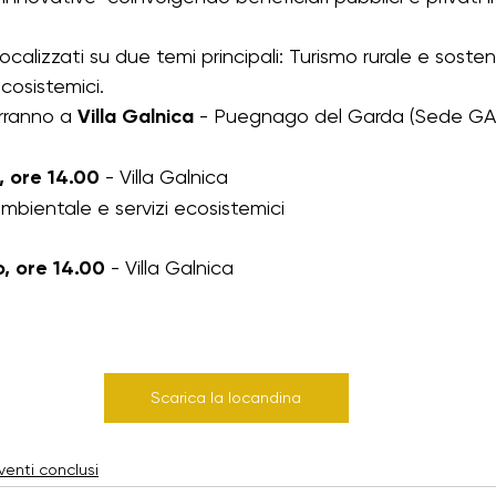
di psl 23-27 chiusi
TIRA
Rural Youth
ocalizzati su due temi principali: Turismo rurale e sosteni
cosistemici.
erranno a 
Villa Galnica
 - Puegnago del Garda (Sede GA
, ore 14.00
 - Villa Galnica
ambientale e servizi ecosistemici
, ore 14.00
 - Villa Galnica
Scarica la locandina
venti conclusi