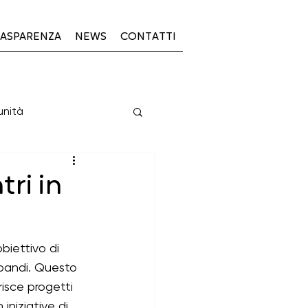
ASPARENZA
NEWS
CONTATTI
unità
PSL 2023-2027
ri in
obiettivo di 
i bandi. Questo 
23-27
risce progetti 
iniziative di 