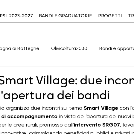
PSL 2023-2027
BANDI E GRADUATORIE
PROGETTI
TR
agna di Botteghe
Olivicoltura2030
Bandi e opport
valutazione PLUS
OFFICINA2030
Cooperazione
Smart Village: due incont
l'apertura dei bandi
clusi
BANDI DI GARA APERTI
BANDI DI GARA CHIUSI
a organizza due incontri sul tema 
Smart Village
 con l'
o di accompagnamento
 in vista dell’apertura dei nuov
Green & Blue
ERASMUS+ - K154
Cooperazione 
er le aree rurali, promosso dall’
intervento SRG07
, favo
 innovative  coinvolgendo beneficiari pubblici e privati in 