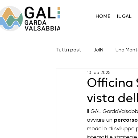
HOME
IL GAL
Tutti i post
JoIN
Una Mont
10 feb 2025
Gal GardaValsabbia
Auto
Officina 
vista del
Eventi in corso
Eventi con
Il GAL GardaValsabbi
avviare un 
percors
I progetti del Gal: 2014-2020
modello di sviluppo p
integrati e strategie