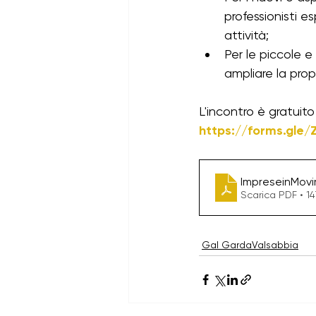
professionisti e
Bandi psl 23-27 aperti
ban
attività;
Per le piccole e
ampliare la propr
L'incontro è gratuito 
https://forms.gle
ImpreseinMovi
Scarica PDF • 1
Gal GardaValsabbia