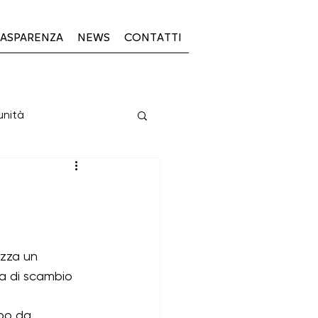
ASPARENZA
NEWS
CONTATTI
unità
PSL 2023-2027
zza un 
 di scambio 
23-27
mpo da 