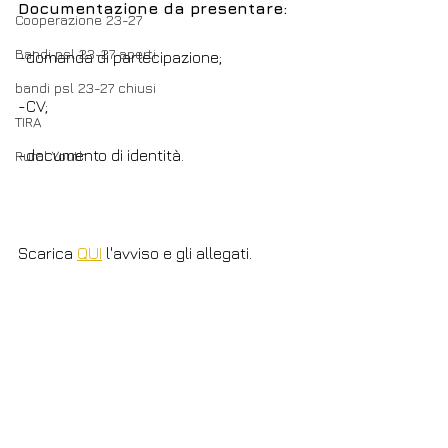
Documentazione da presentare:
Cooperazione 23-27
Bandi psl 23-27 aperti
-domanda di partecipazione;
bandi psl 23-27 chiusi
-CV;
TIRA
-documento di identità.
Rural Youth
Scarica 
QUI
 l'avviso e gli allegati.