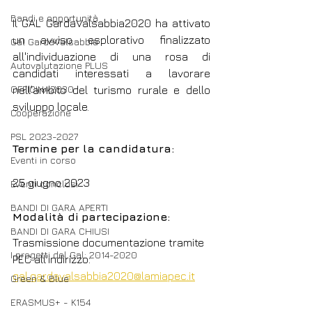
Bandi e opportunità
Il GAL GardaValsabbia2020 ha attivato 
un avviso esplorativo finalizzato 
Gal GardaValsabbia
all'individuazione di una rosa di 
Autovalutazione PLUS
candidati interessati a lavorare 
OFFICINA2030
nell'ambito del turismo rurale e dello 
sviluppo locale.
Cooperazione
PSL 2023-2027
Termine per la candidatura:
Eventi in corso
25 giugno 2023
Eventi conclusi
BANDI DI GARA APERTI
Modalità di partecipazione:
BANDI DI GARA CHIUSI
Trasmissione documentazione tramite 
I progetti del Gal: 2014-2020
PEC all'indirizzo: 
gal.gardavalsabbia2020@lamiapec.it
Green & Blue
ERASMUS+ - K154