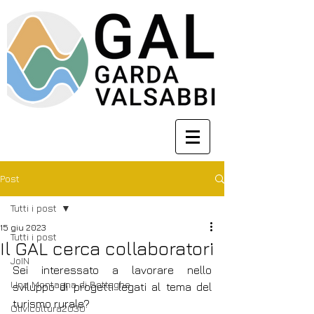
Post
Tutti i post
15 giu 2023
Tutti i post
Il GAL cerca collaboratori
JoIN
Sei interessato a lavorare nello 
Una Montagna di Botteghe
sviluppo di progetti legati al tema del 
turismo rurale?
Olivicoltura2030