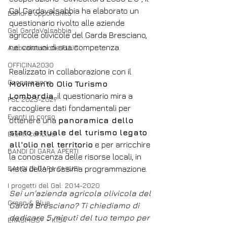
Gal Gardavalsabbia ha elaborato un 
Bandi e opportunità
questionario rivolto alle aziende 
Gal GardaValsabbia
agricole olivicole del Garda Bresciano, 
nei comuni di sua competenza.
Autovalutazione PLUS
OFFICINA2030
Realizzato in collaborazione con il 
Cooperazione
Movimento Olio Turismo 
Lombardia
, il questionario mira a 
PSL 2023-2027
raccogliere dati fondamentali per 
Eventi in corso
ottenere una 
panoramica dello 
stato attuale del turismo legato 
Eventi conclusi
all'olio nel territorio
 e per arricchire 
BANDI DI GARA APERTI
la conoscenza delle risorse locali, in 
BANDI DI GARA CHIUSI
vista della prossima programmazione.
I progetti del Gal: 2014-2020
Sei un'azienda agricola olivicola del 
Green & Blue
Garda Bresciano? Ti chiediamo di 
dedicare 5 minuti del tuo tempo per 
ERASMUS+ - K154