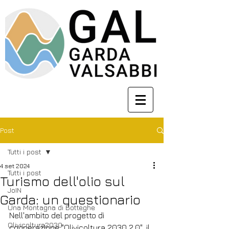
Post
Tutti i post
4 set 2024
Tutti i post
Turismo dell'olio sul
JoIN
Garda: un questionario
Una Montagna di Botteghe
Nell'ambito del progetto di 
Olivicoltura2030
cooperazione "Olivicoltura 2030 2.0", il 