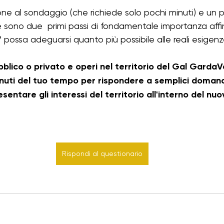
ne al sondaggio (che richiede solo pochi minuti) e un pa
di psl 23-27 chiusi
TIRA
Rural Youth
ile sono due  primi passi di fondamentale importanza affi
possa adeguarsi quanto più possibile alle reali esigenze 
blico o privato e operi nel territorio del Gal GardaV
uti del tuo tempo per rispondere a semplici domande
sentare gli interessi del territorio all'interno del nuo
Rispondi al questionario