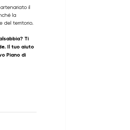
rtenariato il 
nché la 
del territorio.
alsabbia? Ti 
. Il tuo aiuto 
vo Piano di 