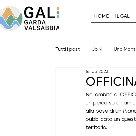
HOME
IL GAL
Tutti i post
JoIN
Una Mont
16 feb 2023
Gal GardaValsabbia
Auto
OFFICIN
Nell'ambito di OFFICI
Eventi in corso
Eventi con
un percorso dinamic
alla base di un 
Piano
pubblicato un questio
I progetti del Gal: 2014-2020
territorio. 