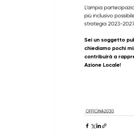
L’ampia partecipazio
Bandi psl 23-27 aperti
ban
più inclusivo possib
strategia 2023-2027 
Sei un soggetto pub
chiediamo pochi min
contribuirà a rappre
Azione Locale!
OFFICINA2030