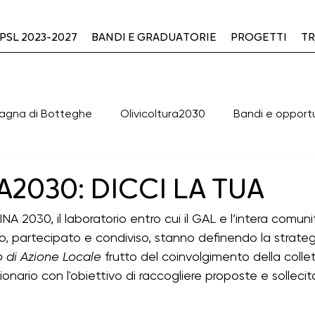
PSL 2023-2027
BANDI E GRADUATORIE
PROGETTI
TR
agna di Botteghe
Olivicoltura2030
Bandi e opport
valutazione PLUS
OFFICINA2030
Cooperazione
A2030: DICCI LA TUA
NA 2030, il laboratorio entro cui il GAL e l’intera comuni
clusi
BANDI DI GARA APERTI
BANDI DI GARA CHIUSI
o, partecipato e 
condiviso, stanno definendo la strateg
 di Azione Locale
 frutto del coinvolgimento della collet
nario con l'obiettivo di raccogliere 
proposte e sollecit
Green & Blue
ERASMUS+ - K154
Cooperazione 