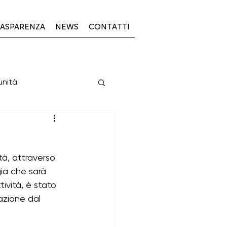
ASPARENZA
NEWS
CONTATTI
unità
PSL 2023-2027
tà, attraverso 
ia che sarà 
tività, è stato 
azione dal 
23-27