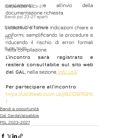
caricamento e all’invio della 
Cooperazione 23-27
documentazione richiesta.
Bandi psl 23-27 aperti
bandi psl 23-27 chiusi
L’obiettivo è fornire indicazioni chiare e 
uniformi, semplificando le procedure e 
TIRA
riducendo il rischio di errori formali 
Rural Youth
nella compilazione.
L’incontro sarà registrato e 
resterà consultabile sul sito web 
del GAL
, nella sezione
Info Utili
.
Per partecipare all’incontro: 
https://us06web.zoom.us/j/8233978916
1
Bandi e opportunità
Gal GardaValsabbia
PSL 2023-2027