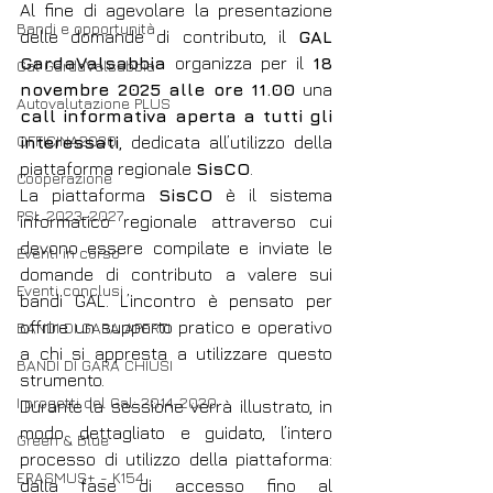
Al fine di agevolare la presentazione 
Bandi e opportunità
delle domande di contributo, il 
GAL 
GardaValsabbia
 organizza per il 
18 
Gal GardaValsabbia
novembre 2025 alle ore 11.00
 una 
Autovalutazione PLUS
call informativa aperta a tutti gli 
OFFICINA2030
interessati
, dedicata all’utilizzo della 
piattaforma regionale 
SisCO
.
Cooperazione
La piattaforma 
SisCO
 è il sistema 
PSL 2023-2027
informatico regionale attraverso cui 
devono essere compilate e inviate le 
Eventi in corso
domande di contributo a valere sui 
Eventi conclusi
bandi GAL. L’incontro è pensato per 
offrire un supporto pratico e operativo 
BANDI DI GARA APERTI
a chi si appresta a utilizzare questo 
BANDI DI GARA CHIUSI
strumento.
I progetti del Gal: 2014-2020
Durante la sessione verrà illustrato, in 
modo dettagliato e guidato, l’intero 
Green & Blue
processo di utilizzo della piattaforma: 
ERASMUS+ - K154
dalla fase di accesso fino al 