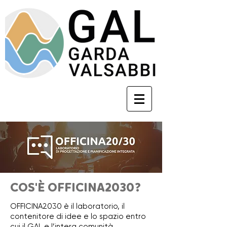
COS'È OFFICINA2030?
OFFICINA2030 è il laboratorio, il
contenitore di idee e lo spazio entro
cui il GAL e l’intera comunità,