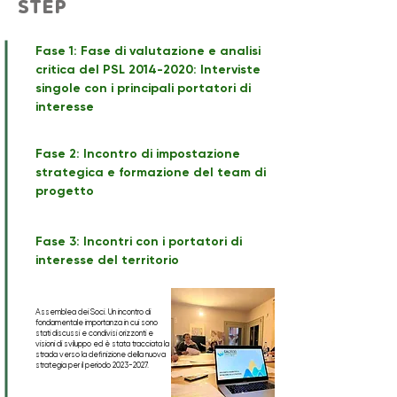
STEP
Fase 1: Fase di valutazione e analisi
critica del PSL
2014-2020
: Interviste
singole con i principali portatori di
interesse
Fase 2: Incontro di impostazione
strategica e formazione del team di
progetto
Fase 3: Incontri con i portatori di
interesse del territorio
Assemblea dei Soci. Un incontro di
fondamentale importanza in cui sono
stati discussi e condivisi orizzonti e
visioni di sviluppo ed è stata tracciata la
strada verso la definizione della nuova
strategia per il periodo
2023-2027
.