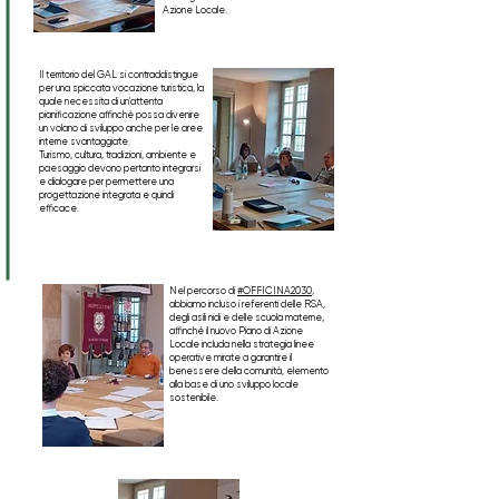
Azione Locale.
Il territorio del GAL si contraddistingue
per una spiccata vocazione turistica, la
quale necessita di un'attenta
pianificazione affinchè possa divenire
un volano di sviluppo anche per le aree
interne svantaggiate.
Turismo, cultura, tradizioni, ambiente e
paesaggio devono pertanto integrarsi
e dialogare per permettere una
progettazione integrata e quindi
efficace.
Nel percorso di
#OFFICINA2030
,
abbiamo incluso i referenti delle RSA,
degli asili nidi e delle scuola materne,
affinché il nuovo Piano di Azione
Locale includa nella strategia linee
operative mirate a garantire il
benessere della comunità, elemento
alla base di uno sviluppo locale
sostenibile.