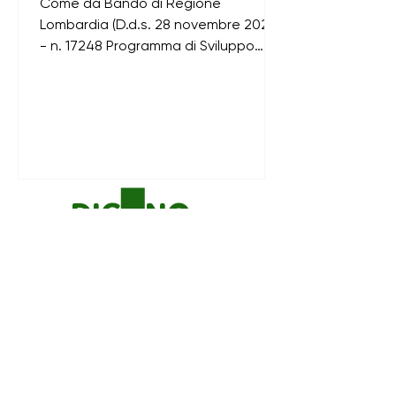
Come da Bando di Regione
PARTECIPATIVO DEL GAL
Lombardia (D.d.s. 28 novembre 2022
- n. 17248 Programma di Sviluppo
Rurale 2014 – 2020 della Lombardia
Misura 19...
DICONO
DI NOI