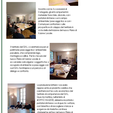
Incontro con le Associazioni di
Categoria, gli enti competenti in
materiale forestale, olivicola, con i
portatori di interesse in campo
ambientale/paesaggistico e con i
Comuni per confrontarsi sulle
prospettive di sviluppo del territorio in
vista della definizione del nuovo Piano di
Azione Locale.
Il territorio del GAL si caratterizza per un
patrimonio paesaggistico-ambientale
peculiare, che comprende lago,
montagna e colline. Per la stesura del
nuovo Piano di Azione Locale è
essenziale coinvolgere i soggetti che si
occupano di ambiente e paesaggio con
cui il GAL ha intrapreso un percorso di
dialogo e confronto.
La produzione lattiero-casearia
rappresenta un prodotto cardine che
caratterizza il tessuto economico del
territorio di competenza del GAL.
Questa mattina, nell'ambito di
#OFFICINA2030, abbiamo incontrato i
portatori di interesse di questo settore,
con l'obiettivo di raccogliere istanze e
esigenze da tradutte con linee
strategiche ad hoc nel nuovo Piano di