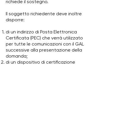
richiede il sostegno.
Il soggetto richiedente deve inoltre
disporre:
di un indirizzo di Posta Elettronica
Certificata (PEC) che verrà utilizzato
per tutte le comunicazioni con il GAL
successive alla presentazione della
domanda;
di un dispositivo di certificazione
elettronica qualificata (firma digitale)
in corso di validità (obbligatorio per le
domande presentate in modalità
telematica.
APPROFONDIMENTI
-
I
l fascicolo aziendale