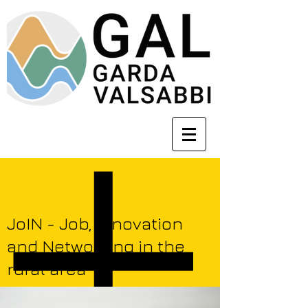
JoIN - Job, Innovation
and Networking in the
rural area