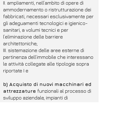
II. ampliamenti, nell’ambito di opere di
ammodernamento o ristrutturazione dei
fabbricati, necessari esclusivamente per
gli adeguamenti tecnologici e igienico-
sanitari, a volumi tecnici e per
l’eliminazione delle barriere
architettoniche;
III. sistemazione delle aree esterne di
pertinenza dell’immobile che interessano
le attività collegate alle tipologie sopra
riportate I e
b) Acquisto di nuovi macchinari ed
attrezzature
funzionali al processo di
sviluppo aziendale, impianti di
lavorazione/trasformazione dei prodotti
aziendali;
c) Acquisto o sviluppo di programmi
informatici,
realizzazione di siti internet