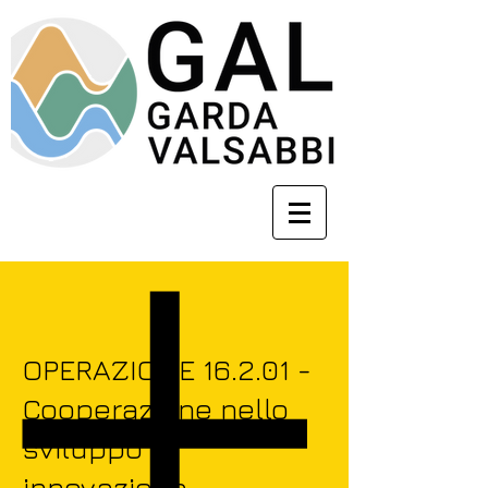
OPERAZIONE 16.2.01 -
Cooperazione nello
sviluppo di
innovazione