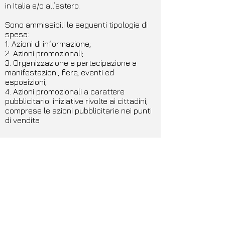
in Italia e/o all’estero.
Sono ammissibili le seguenti tipologie di
spesa:
1. Azioni di informazione;
2. Azioni promozionali;
3. Organizzazione e partecipazione a
manifestazioni, fiere, eventi ed
esposizioni;
4. Azioni promozionali a carattere
pubblicitario: iniziative rivolte ai cittadini,
comprese le azioni pubblicitarie nei punti
di vendita
Beneficiari
Possono presentare domanda di
finanziamento i seguenti soggetti:
a) Consorzi o associazioni di produttori
biologici;
b) Consorzi di tutela dei prodotti DOP e IGP