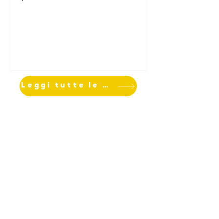
SRE04 – "Start up non agricole".
Leggi tutte le notizie