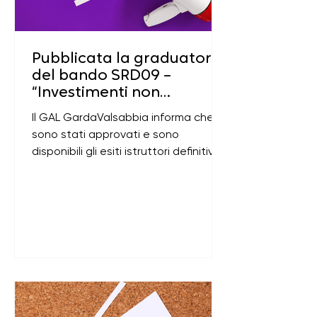
Pubblicata la graduatoria
del bando SRD09 –
“Investimenti non
produttivi nelle aree
Il GAL GardaValsabbia informa che
rurali”
sono stati approvati e sono
disponibili gli esiti istruttori definitivi
delle domande di sostegno
presentate a valere sull’Intervento
SRD09