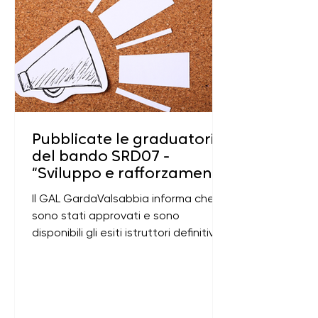
Pubblicate le graduatorie
del bando SRD07 -
“Sviluppo e rafforzamento
dei servizi di accoglienza:
Il GAL GardaValsabbia informa che
infrastrutture turistiche e
sono stati approvati e sono
ricreative "
disponibili gli esiti istruttori definitivi
delle domande di sostegno
presentate a valere sull’Intervento
SRD07