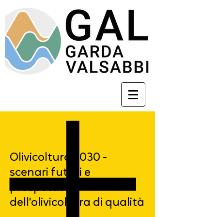
Olivicoltura 2030 -
scenari futuri e
prospettive
dell'olivicoltura di qualità