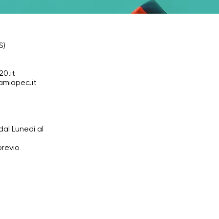
S)
0.it
amiapec.it
 dal Lunedì al
 previo