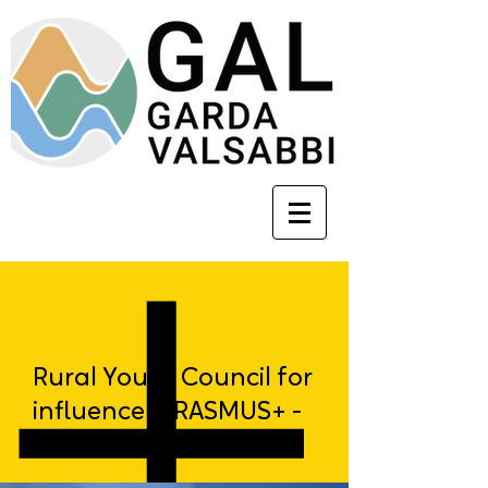
Rural Youth Council for
influence (ERASMUS+ -
K154)