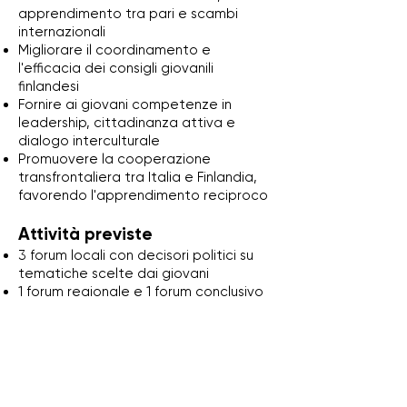
apprendimento tra pari e scambi
internazionali
Migliorare il coordinamento e
l'efficacia dei consigli giovanili
finlandesi
Fornire ai giovani competenze in
leadership, cittadinanza attiva e
dialogo interculturale
Promuovere la cooperazione
transfrontaliera tra Italia e Finlandia,
favorendo l'apprendimento reciproco
Attività previste
3 forum locali con decisori politici su
tematiche scelte dai giovani
1 forum regionale e 1 forum conclusivo
con il coinvolgimento di altri consigli
giovanili, operatori giovanili e
amministratori di entrambi i paesi
2 mobilità transnazionali di scambio
tra Italia e Finlandia
Incontri online di coordinamento tra le