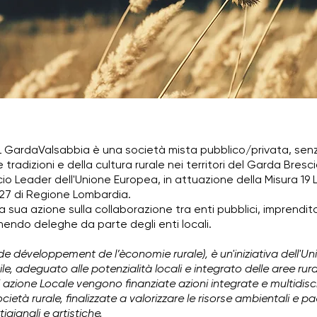
AL GardaValsabbia è una
società mista pubblico/privata
, sen
e tradizioni e della cultura rurale nei territori del Garda Bres
cio Leader dell'Unione Europea, in attuazione
della Misura 19
027 di Regione Lombardia.
 sua azione sulla collaborazione tra enti pubblici, imprendito
ndo deleghe da parte degli enti locali.
de développement de l’èconomie rurale), è un'iniziativa dell'Un
e, adeguato alle potenzialità locali e integrato delle aree rura
 azione Locale vengono finanziate azioni integrate e multidiscip
cietà rurale, finalizzate a valorizzare le risorse ambientali e pa
gianali e artistiche.