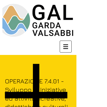
OPERAZIONE 7.4.01 -
Sviluppo di iniziative
ed attività ricreative,
didattiche e culturali