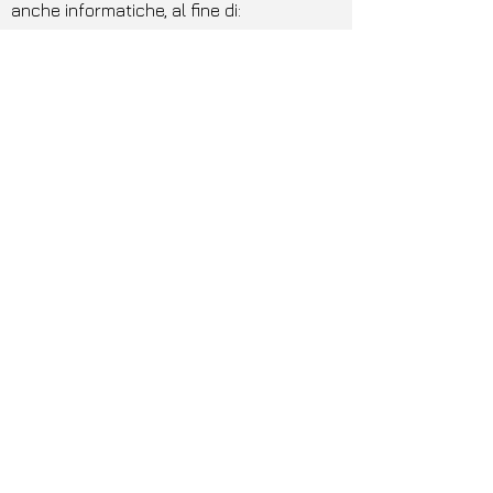
anche informatiche, al fine di:
• sviluppare attività ricreative, didattiche e
culturali volte alla divulgazione del
patrimonio
culturale delle popolazioni rurali.
Beneficiari
Possono presentare domanda di
finanziamento i seguenti soggetti:
Partenariati pubblico-privati
Importi e aliquote di
sostegno