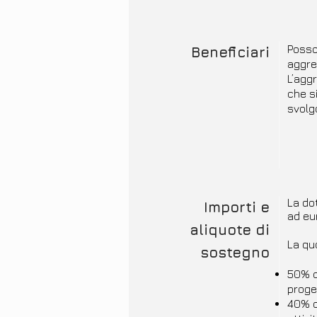
Posso
Beneficiari
aggre
L’agg
che s
svolgo
La dot
Importi e
ad eu
aliquote di
La qu
sostegno
50% de
proget
40% d