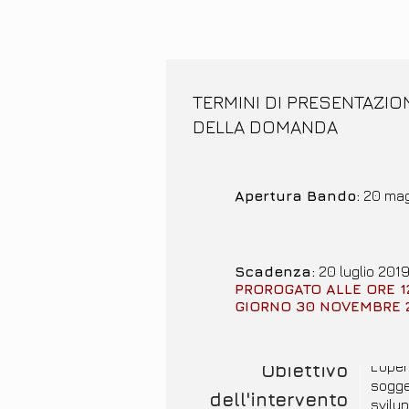
TERMINI DI PRESENTAZIO
DELLA DOMANDA
Apertura Bando
:
20 mag
Scadenza:
20 luglio 2019
PROROGATO ALLE ORE 1
GIORNO 30 NOVEMBRE 
L’ope
Obiettivo
sogget
dell'intervento
svilup