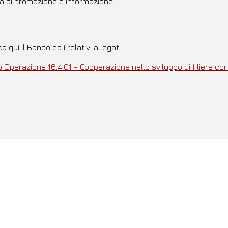
tà di promozione e informazione.
a qui il Bando ed i relativi allegati:
 Operazione 16.4.01 - Cooperazione nello sviluppo di filiere cor