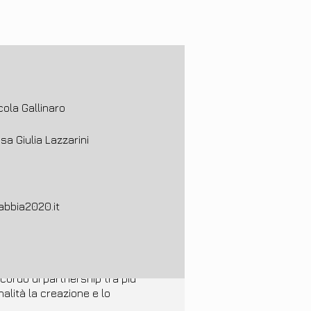
cola Gallinaro
sa Giulia Lazzarini
abbia2020.it
cordo di partnership tra più
nalità la creazione e lo