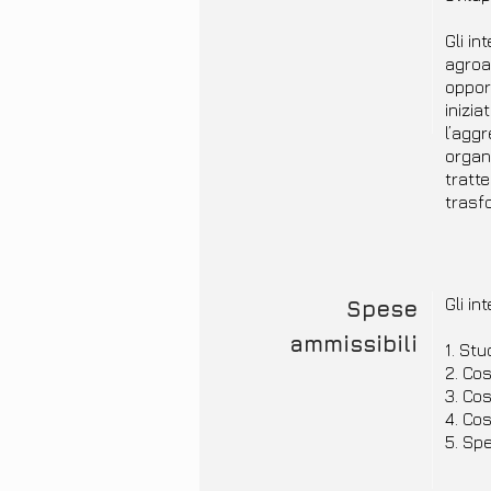
Gli in
agroa
oppor
inizia
l’aggr
organi
tratte
trasf
Gli i
Spese
ammissibili
1. Stu
2. Cos
3. Cos
4. Cos
5. Spe