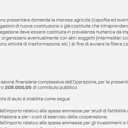
no presentare domanda le imprese agricole (capofila ed eventu
gazioni di nuova costituzione o già costituite che intraprendano
regazione deve essere costituita in prevalenza numerica da im
i organizzano eventualmente con altri soggetti (intermediari c
no attività di trasformazione, etc.) al fine di avviare la filiera co
azione finanziaria complessiva dell’Operazione, per le presenti 
ro
205.000,00
di contributo pubblico.
ota di aiuto è stabilita come segue:
ll’importo relativo alle spese ammesse per studi di fattibilità d
tazione e per i costi di esercizio della cooperazione;
ell’importo relativo alle spese ammesse per gli investimenti e 