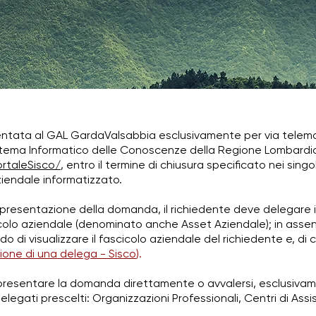
tata al GAL GardaValsabbia esclusivamente per via telemat
tema Informatico delle Conoscenze della Regione Lombardia (S
PortaleSisco/
, entro il termine di chiusura specificato nei sing
iendale informatizzato.
a presentazione della domanda, il richiedente deve delegare 
colo aziendale (denominato anche Asset Aziendale); in assen
 di visualizzare il fascicolo aziendale del richiedente e, di c
ione di una delega - Sisco
).
presentare la domanda direttamente o avvalersi, esclusivame
legati prescelti: Organizzazioni Professionali, Centri di Assis