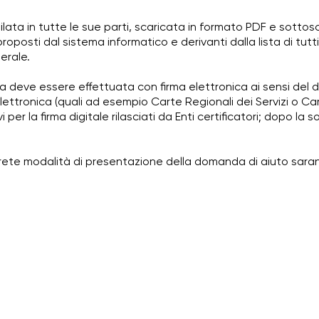
a in tutte le sue parti, scaricata in formato PDF e sottosc
 proposti dal sistema informatico e derivanti dalla lista di tutti 
erale.
 deve essere effettuata con firma elettronica ai sensi del 
a elettronica (quali ad esempio Carte Regionali dei Servizi o Car
i per la firma digitale rilasciati da Enti certificatori; dopo l
crete modalità di presentazione della domanda di aiuto sarann