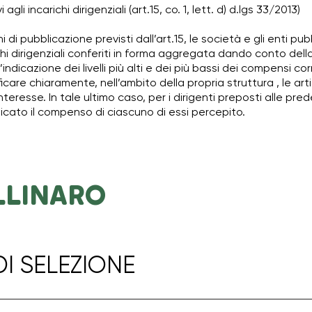
gli incarichi dirigenziali (art.15, co. 1, lett. d) d.lgs 33/2013)
hi di pubblicazione previsti dall’art.15, le società e gli enti
richi dirigenziali conferiti in forma aggregata dando conto de
ndicazione dei livelli più alti e dei più bassi dei compensi cor
icare chiaramente, nell’ambito della propria struttura , le art
nteresse. In tale ultimo caso, per i dirigenti preposti alle pred
icato il compenso di ciascuno di essi percepito.
LLINARO
I SELEZIONE