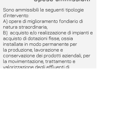
Sono ammissibili le seguenti tipologie
d’intervento:
A) opere di miglioramento fondiario di
natura straordinaria;
B) acquisto e/o realizzazione di impianti e
acquisto di dotazioni fisse, ossia
installate in modo permanente per
la produzione, lavorazione e
conservazione dei prodotti aziendali, per
la movimentazione, trattamento e
valorizzazione degli effluenti di
allevamento e per la riduzione dei
consumi energetici o il miglioramento
dell’efficienza energetica.
Beneficiari
Possono presentare domanda i seguenti
soggetti:
a) Imprese agricole individuali;