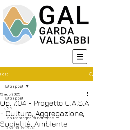
Post
Tutti i post
13 ago 2025
Tutti i post
Op. 7.04 - Progetto C.A.S.A
JoIN
- Cultura, Aggregazione,
Una Montagna di Botteghe
Socialità, Ambiente
Olivicoltura2030