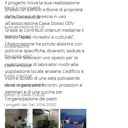
Il progetto trova la sua realizzazione 
Bandi e opportunità
presso un edificio a Bione di proprietà 
della Diocesi di Brescia in uso 
Gal GardaValsabbia
all'associazione Casa Dosso ODV. 
Autovalutazione PLUS
Grazie ai contributi ottenuti mediante il 
OFFICINA2030
bando "spazi ricreativi e culturali", 
l'Associazione ha potuto allestire con 
Cooperazione
poltrone specifiche, divanetti, sedute e 
PSL 2023-2027
schermi televisori uno spazio per la 
realizzazione di laboratori rivolti alla 
Eventi in corso
popolazione locale anziana. L'edificio è 
Eventi conclusi
inoltre dotato di una sala polivalente 
dove organizzare incontri, proiezioni e 
BANDI DI GARA APERTI
seminari e di una cucina per 
BANDI DI GARA CHIUSI
l'organizzazione dei pasti.
I progetti del Gal: 2014-2020
Green & Blue
ERASMUS+ - K154